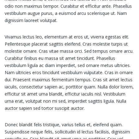
odio non maximus tempor. Curabitur et efficitur ante. Phasellus
vestibulum augue purus, a euismod arcu scelerisque ut. Nam
dignissim laoreet volutpat.
Vivamus lectus leo, elementum at eros ut, viverra egestas elit.
Pellentesque placerat sagittis eleifend. Cras molestie turpis ut
molestie ornare. Cras vitae massa orci. Sed tempus ornare arcu.
Curabitur finibus eu massa sit amet tincidunt. Phasellus
vestibulum ligula ac diam imperdiet, sed ornare metus ultricies.
Nam ultricies eros tincidunt vestibulum vulputate. Cras in ornare
dui. Praesent maximus fermentum tempus. Cras sit amet lectus
iaculis, consectetur sapien ac, porttitor quam. Nulla dolor lorem,
efficitur sit amet urna blandit, efficitur iaculis nisl. Vestibulum
urna erat, volutpat non mi sed, imperdiet sagittis ligula. Nulla
auctor sapien sed tortor suscipit auctor.
Donec blandit felis tristique, varius tellus et, eleifend quam.
Suspendisse neque felis, sollicitudin id lectus facilisis, dignissim
convallis ex. Cras blandit sit amet urna ac porttitor. Cras vel