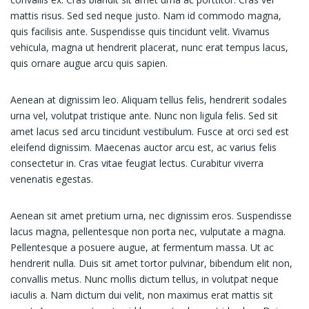
mattis risus. Sed sed neque justo. Nam id commodo magna,
quis facilisis ante. Suspendisse quis tincidunt velit. Vivamus
vehicula, magna ut hendrerit placerat, nunc erat tempus lacus,
quis ornare augue arcu quis sapien.
Aenean at dignissim leo. Aliquam tellus felis, hendrerit sodales
urna vel, volutpat tristique ante. Nunc non ligula felis. Sed sit
amet lacus sed arcu tincidunt vestibulum. Fusce at orci sed est
eleifend dignissim. Maecenas auctor arcu est, ac varius felis
consectetur in. Cras vitae feugiat lectus. Curabitur viverra
venenatis egestas.
Aenean sit amet pretium urna, nec dignissim eros. Suspendisse
lacus magna, pellentesque non porta nec, vulputate a magna.
Pellentesque a posuere augue, at fermentum massa. Ut ac
hendrerit nulla. Duis sit amet tortor pulvinar, bibendum elit non,
convallis metus. Nunc mollis dictum tellus, in volutpat neque
iaculis a. Nam dictum dui velit, non maximus erat mattis sit