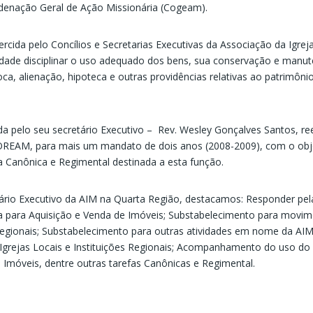
rdenação Geral de Ação Missionária (Cogeam).
rcida pelo Concílios e Secretarias Executivas da Associação da Igrej
idade disciplinar o uso adequado dos bens, sua conservação e manu
a, alienação, hipoteca e outras providências relativas ao patrimôni
da pelo seu secretário Executivo – Rev. Wesley Gonçalves Santos, ree
OREAM, para mais um mandato de dois anos (2008-2009), com o obj
a Canônica e Regimental destinada a esta função.
tário Executivo da AIM na Quarta Região, destacamos: Responder pe
ca para Aquisição e Venda de Imóveis; Substabelecimento para movi
 Regionais; Substabelecimento para outras atividades em nome da AIM
rejas Locais e Instituições Regionais; Acompanhamento do uso do
 Imóveis, dentre outras tarefas Canônicas e Regimental.