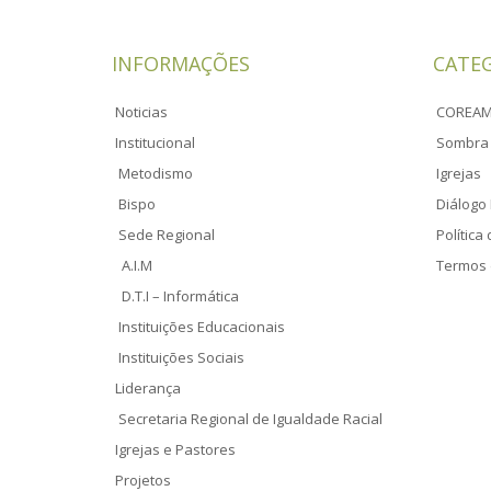
INFORMAÇÕES
CATE
Noticias
COREA
Institucional
Sombra 
Metodismo
Igrejas
Bispo
Diálogo 
Sede Regional
Política
A.I.M
Termos 
D.T.I – Informática
Instituições Educacionais
Instituições Sociais
Liderança
Secretaria Regional de Igualdade Racial
Igrejas e Pastores
Projetos