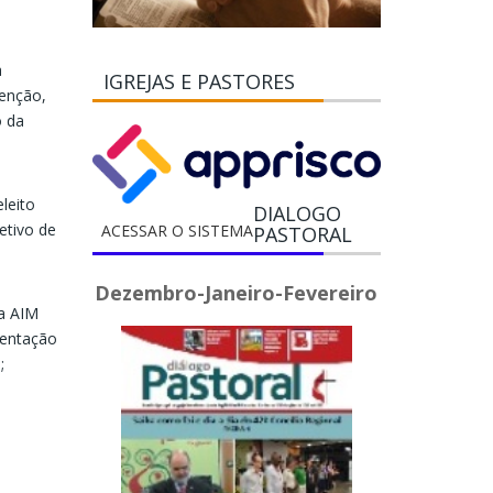
a
IGREJAS E PASTORES
tenção,
o da
leito
DIALOGO
etivo de
ACESSAR O SISTEMA
PASTORAL
Dezembro-Janeiro-Fevereiro
la AIM
mentação
;