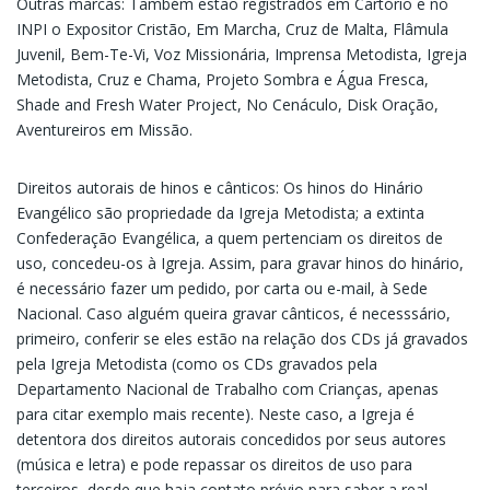
Outras marcas: Também estão registrados em Cartório e no
INPI o Expositor Cristão, Em Marcha, Cruz de Malta, Flâmula
Juvenil, Bem-Te-Vi, Voz Missionária, Imprensa Metodista, Igreja
Metodista, Cruz e Chama, Projeto Sombra e Água Fresca,
Shade and Fresh Water Project, No Cenáculo, Disk Oração,
Aventureiros em Missão.
Direitos autorais de hinos e cânticos: Os hinos do Hinário
Evangélico são propriedade da Igreja Metodista; a extinta
Confederação Evangélica, a quem pertenciam os direitos de
uso, concedeu-os à Igreja. Assim, para gravar hinos do hinário,
é necessário fazer um pedido, por carta ou e-mail, à Sede
Nacional. Caso alguém queira gravar cânticos, é necesssário,
primeiro, conferir se eles estão na relação dos CDs já gravados
pela Igreja Metodista (como os CDs gravados pela
Departamento Nacional de Trabalho com Crianças, apenas
para citar exemplo mais recente). Neste caso, a Igreja é
detentora dos direitos autorais concedidos por seus autores
(música e letra) e pode repassar os direitos de uso para
terceiros, desde que haja contato prévio para saber a real