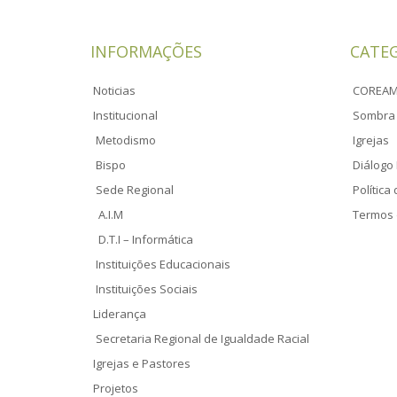
INFORMAÇÕES
CATE
Noticias
COREA
Institucional
Sombra 
Metodismo
Igrejas
Bispo
Diálogo 
Sede Regional
Política
A.I.M
Termos 
D.T.I – Informática
Instituições Educacionais
Instituições Sociais
Liderança
Secretaria Regional de Igualdade Racial
Igrejas e Pastores
Projetos