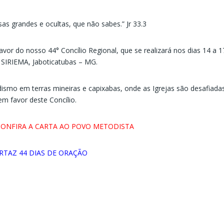
sas grandes e ocultas, que não sabes.” Jr 33.3
r do nosso 44° Concílio Regional, que se realizará nos dias 14 a 1
RIEMA, Jaboticatubas – MG.
ismo em terras mineiras e capixabas, onde as Igrejas são desafiada
m favor deste Concílio.
 CONFIRA A CARTA AO POVO METODISTA
RTAZ 44 DIAS DE ORAÇÃO