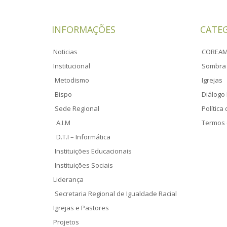
INFORMAÇÕES
CATE
Noticias
COREA
Institucional
Sombra 
Metodismo
Igrejas
Bispo
Diálogo 
Sede Regional
Política
A.I.M
Termos 
D.T.I – Informática
Instituições Educacionais
Instituições Sociais
Liderança
Secretaria Regional de Igualdade Racial
Igrejas e Pastores
Projetos