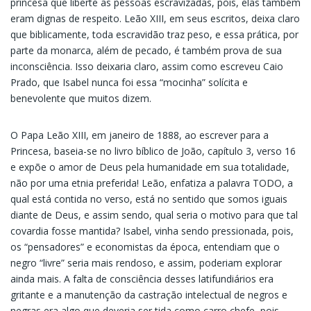
princesa que liberte as pessoas escravizadas, pois, elas também
eram dignas de respeito. Leão XIII, em seus escritos, deixa claro
que biblicamente, toda escravidão traz peso, e essa prática, por
parte da monarca, além de pecado, é também prova de sua
inconsciência. Isso deixaria claro, assim como escreveu Caio
Prado, que Isabel nunca foi essa “mocinha” solícita e
benevolente que muitos dizem.
O Papa Leão XIII, em janeiro de 1888, ao escrever para a
Princesa, baseia-se no livro bíblico de João, capítulo 3, verso 16
e expõe o amor de Deus pela humanidade em sua totalidade,
não por uma etnia preferida! Leão, enfatiza a palavra TODO, a
qual está contida no verso, está no sentido que somos iguais
diante de Deus, e assim sendo, qual seria o motivo para que tal
covardia fosse mantida? Isabel, vinha sendo pressionada, pois,
os “pensadores” e economistas da época, entendiam que o
negro “livre” seria mais rendoso, e assim, poderiam explorar
ainda mais. A falta de consciência desses latifundiários era
gritante e a manutenção da castração intelectual de negros e
negras era algo que deveria ser tida como carro chefe, pois,