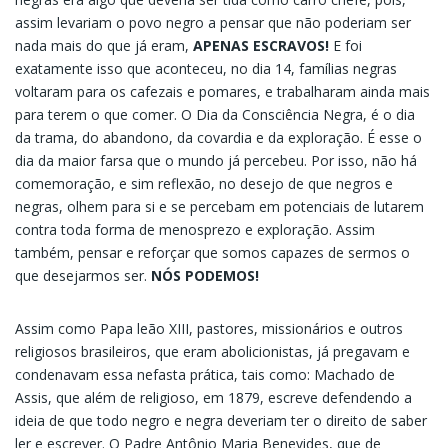
assim levariam o povo negro a pensar que não poderiam ser
nada mais do que já eram,
APENAS ESCRAVOS!
E foi
exatamente isso que aconteceu, no dia 14, famílias negras
voltaram para os cafezais e pomares, e trabalharam ainda mais
para terem o que comer. O Dia da Consciência Negra, é o dia
da trama, do abandono, da covardia e da exploração. É esse o
dia da maior farsa que o mundo já percebeu. Por isso, não há
comemoração, e sim reflexão, no desejo de que negros e
negras, olhem para si e se percebam em potenciais de lutarem
contra toda forma de menosprezo e exploração. Assim
também, pensar e reforçar que somos capazes de sermos o
que desejarmos ser.
NÓS PODEMOS!
Assim como Papa leão XIII, pastores, missionários e outros
religiosos brasileiros, que eram abolicionistas, já pregavam e
condenavam essa nefasta prática, tais como: Machado de
Assis, que além de religioso, em 1879, escreve defendendo a
ideia de que todo negro e negra deveriam ter o direito de saber
ler e escrever. O Padre Antônio Maria Benevides, que de