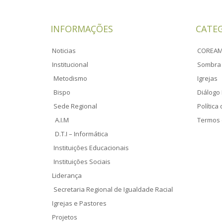
INFORMAÇÕES
CATE
Noticias
COREA
Institucional
Sombra 
Metodismo
Igrejas
Bispo
Diálogo 
Sede Regional
Política
A.I.M
Termos 
D.T.I – Informática
Instituições Educacionais
Instituições Sociais
Liderança
Secretaria Regional de Igualdade Racial
Igrejas e Pastores
Projetos