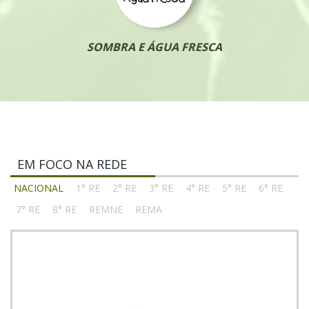
SOMBRA E ÁGUA FRESCA
EM FOCO NA REDE
NACIONAL
1° RE
2° RE
3° RE
4° RE
5° RE
6° RE
7° RE
8° RE
REMNE
REMA